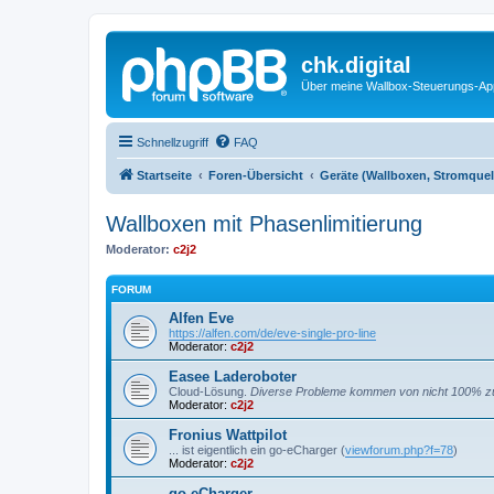
chk.digital
Über meine Wallbox-Steuerungs-Ap
Schnellzugriff
FAQ
Startseite
Foren-Übersicht
Geräte (Wallboxen, Stromquel
Wallboxen mit Phasenlimitierung
Moderator:
c2j2
FORUM
Alfen Eve
https://alfen.com/de/eve-single-pro-line
Moderator:
c2j2
Easee Laderoboter
Cloud-Lösung.
Diverse Probleme kommen von nicht 100% zu
Moderator:
c2j2
Fronius Wattpilot
... ist eigentlich ein go-eCharger (
viewforum.php?f=78
)
Moderator:
c2j2
go-eCharger