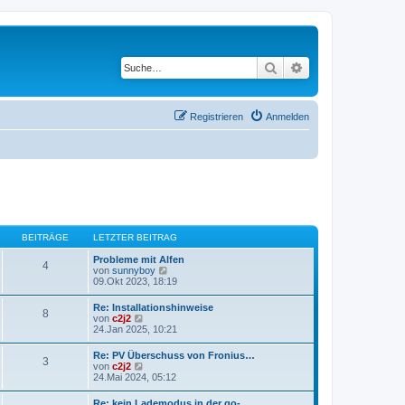
Suche
Erweiterte Suche
Registrieren
Anmelden
BEITRÄGE
LETZTER BEITRAG
Probleme mit Alfen
4
N
von
sunnyboy
e
09.Okt 2023, 18:19
u
e
Re: Installationshinweise
8
s
N
von
c2j2
t
e
24.Jan 2025, 10:21
e
u
r
e
Re: PV Überschuss von Fronius…
B
3
s
N
von
c2j2
e
t
e
24.Mai 2024, 05:12
i
e
u
t
r
e
r
Re: kein Lademodus in der go-…
B