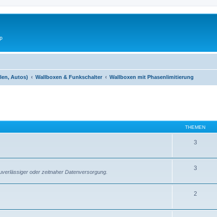
p
len, Autos)
Wallboxen & Funkschalter
Wallboxen mit Phasenlimitierung
THEMEN
3
3
verlässiger oder zeitnaher Datenversorgung.
2