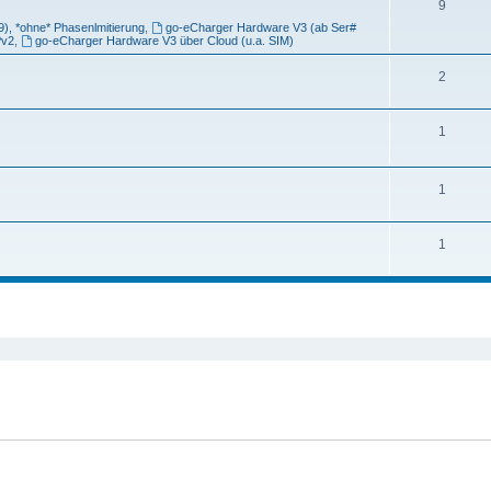
9
), *ohne* Phasenlmitierung
,
go-eCharger Hardware V3 (ab Ser#
Pv2
,
go-eCharger Hardware V3 über Cloud (u.a. SIM)
2
1
1
1
eiterte Suche