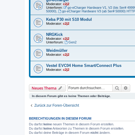
Moderator:
c2j2
Unterforen:
go-eCharger Hardware V1, V2 (bis Ser# 49999
50000)
,
go-eCharger Hardware V3 (ab Ser# 50000) HTT
Keba P30 mit S10 Modul
Moderator:
c2j2
NRGKick
Moderator:
c2j2
Unterforum:
Gen2
Weidmüller
Moderator:
c2j2
Vestel EVC04 Home Smart/Connect Plus
Moderator:
c2j2
Suche
Erw
Neues Thema
In diesem Forum gibt es keine Themen oder Beiträge.
Zurück zur Foren-Übersicht
BERECHTIGUNGEN IN DIESEM FORUM
Du darfst
keine
neuen Themen in diesem Forum erstellen.
Du darfst
keine
Antworten zu Themen in diesem Forum erstellen.
Du darfst deine Beiträge in diesem Forum
nicht
ändern.