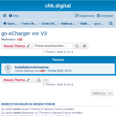
chk.digital
FAQ
Registrieren
Anmelden
S
Startseite
Foren-Übersicht
Geräte (Wallboxen, Stromquellen, Autos)
Wallboxen & Funkschalter
Wallboxen ohne Phasenlimitierung
go-eCharger vor V3
u
go-eCharger vor V3
c
Moderator:
c2j2
h
Suche
Erweiterte Suche
Neues Thema
e
1 Thema • Seite
1
von
1
Themen
Installationshinweise
Letzter Beitrag von
c2j2
«
03.Mai 2024, 04:51
Neues Thema
1 Thema • Seite
1
von
1
Gehe zu
BERECHTIGUNGEN IN DIESEM FORUM
Du darfst
keine
neuen Themen in diesem Forum erstellen.
Du darfst
keine
Antworten zu Themen in diesem Forum erstellen.