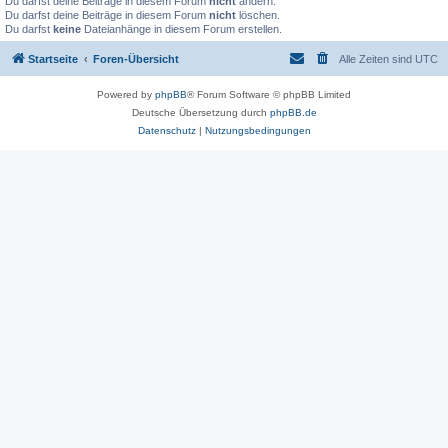
Du darfst deine Beiträge in diesem Forum
nicht
ändern.
Du darfst deine Beiträge in diesem Forum
nicht
löschen.
Du darfst
keine
Dateianhänge in diesem Forum erstellen.
Startseite
Foren-Übersicht
Alle Zeiten sind
UTC
Powered by
phpBB
® Forum Software © phpBB Limited
Deutsche Übersetzung durch
phpBB.de
Datenschutz
|
Nutzungsbedingungen