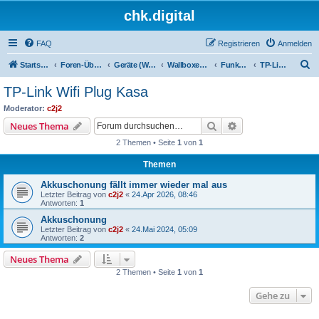
chk.digital
FAQ
Registrieren
Anmelden
S
Startseite
Foren-Übersicht
Geräte (Wallboxen, Stromquellen, Autos)
Wallboxen & Funkschalter
Funkschalter
TP-Link Wifi Plug Kasa
u
TP-Link Wifi Plug Kasa
c
Moderator:
c2j2
h
Suche
Erweiterte Suche
Neues Thema
e
2 Themen • Seite
1
von
1
Themen
Akkuschonung fällt immer wieder mal aus
Letzter Beitrag von
c2j2
«
24.Apr 2026, 08:46
Antworten:
1
Akkuschonung
Letzter Beitrag von
c2j2
«
24.Mai 2024, 05:09
Antworten:
2
Neues Thema
2 Themen • Seite
1
von
1
Gehe zu