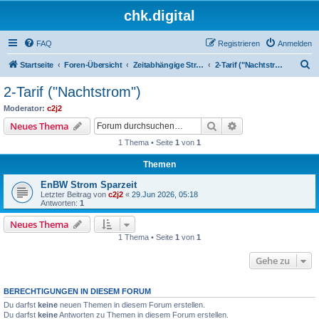
chk.digital
FAQ
Registrieren
Anmelden
S
Startseite
Foren-Übersicht
Zeitabhängige Stromtarife
2-Tarif ("Nachtstrom")
u
2-Tarif ("Nachtstrom")
c
Moderator:
c2j2
h
Suche
Erweiterte Suche
Neues Thema
e
1 Thema • Seite
1
von
1
Themen
EnBW Strom Sparzeit
Letzter Beitrag von
c2j2
«
29.Jun 2026, 05:18
Antworten:
1
Neues Thema
1 Thema • Seite
1
von
1
Gehe zu
BERECHTIGUNGEN IN DIESEM FORUM
Du darfst
keine
neuen Themen in diesem Forum erstellen.
Du darfst
keine
Antworten zu Themen in diesem Forum erstellen.