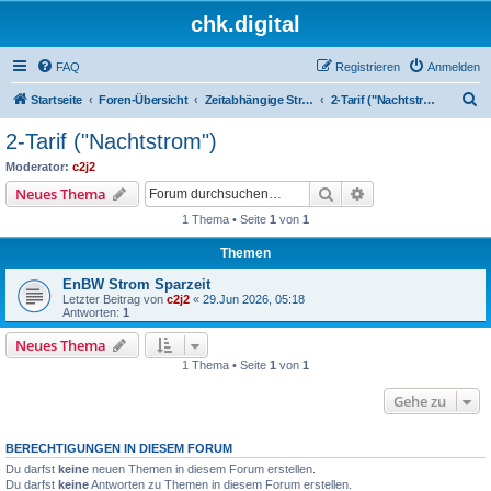
chk.digital
FAQ
Registrieren
Anmelden
S
Startseite
Foren-Übersicht
Zeitabhängige Stromtarife
2-Tarif ("Nachtstrom")
u
2-Tarif ("Nachtstrom")
c
Moderator:
c2j2
h
Suche
Erweiterte Suche
Neues Thema
e
1 Thema • Seite
1
von
1
Themen
EnBW Strom Sparzeit
Letzter Beitrag von
c2j2
«
29.Jun 2026, 05:18
Antworten:
1
Neues Thema
1 Thema • Seite
1
von
1
Gehe zu
BERECHTIGUNGEN IN DIESEM FORUM
Du darfst
keine
neuen Themen in diesem Forum erstellen.
Du darfst
keine
Antworten zu Themen in diesem Forum erstellen.