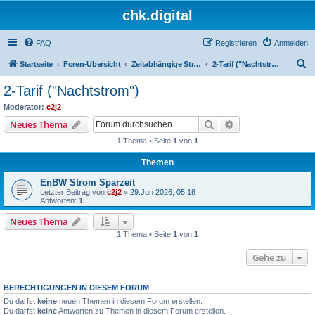
chk.digital
FAQ
Registrieren
Anmelden
S
Startseite
Foren-Übersicht
Zeitabhängige Stromtarife
2-Tarif ("Nachtstrom")
u
2-Tarif ("Nachtstrom")
c
Moderator:
c2j2
h
Suche
Erweiterte Suche
Neues Thema
e
1 Thema • Seite
1
von
1
Themen
EnBW Strom Sparzeit
Letzter Beitrag von
c2j2
«
29.Jun 2026, 05:18
Antworten:
1
Neues Thema
1 Thema • Seite
1
von
1
Gehe zu
BERECHTIGUNGEN IN DIESEM FORUM
Du darfst
keine
neuen Themen in diesem Forum erstellen.
Du darfst
keine
Antworten zu Themen in diesem Forum erstellen.