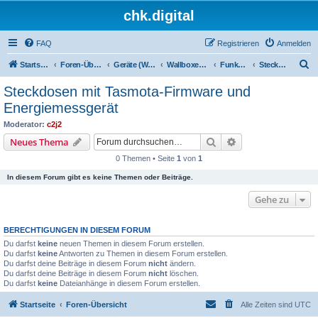
chk.digital
FAQ
Registrieren
Anmelden
S
Startseite
Foren-Übersicht
Geräte (Wallboxen, Stromquellen, Autos)
Wallboxen & Funkschalter
Funkschalter
Steckdosen mit Tasmota-Firmware und Energiemessgerät
u
Steckdosen mit Tasmota-Firmware und
c
Energiemessgerät
h
Moderator:
c2j2
e
Suche
Erweiterte Suche
Neues Thema
0 Themen • Seite
1
von
1
In diesem Forum gibt es keine Themen oder Beiträge.
Gehe zu
BERECHTIGUNGEN IN DIESEM FORUM
Du darfst
keine
neuen Themen in diesem Forum erstellen.
Du darfst
keine
Antworten zu Themen in diesem Forum erstellen.
Du darfst deine Beiträge in diesem Forum
nicht
ändern.
Du darfst deine Beiträge in diesem Forum
nicht
löschen.
Du darfst
keine
Dateianhänge in diesem Forum erstellen.
Startseite
Foren-Übersicht
Alle Zeiten sind
UTC