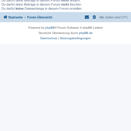
Du darfst deine Beiträge in diesem Forum
nicht
ändern.
Du darfst deine Beiträge in diesem Forum
nicht
löschen.
Du darfst
keine
Dateianhänge in diesem Forum erstellen.
Startseite
Foren-Übersicht
Alle Zeiten sind
UTC
Powered by
phpBB
® Forum Software © phpBB Limited
Deutsche Übersetzung durch
phpBB.de
Datenschutz
|
Nutzungsbedingungen