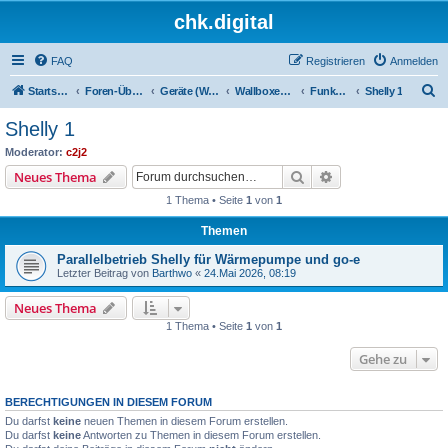
chk.digital
FAQ
Registrieren
Anmelden
S
Startseite
Foren-Übersicht
Geräte (Wallboxen, Stromquellen, Autos)
Wallboxen & Funkschalter
Funkschalter
Shelly 1
u
Shelly 1
c
Moderator:
c2j2
h
Suche
Erweiterte Suche
Neues Thema
e
1 Thema • Seite
1
von
1
Themen
Parallelbetrieb Shelly für Wärmepumpe und go-e
Letzter Beitrag von
Barthwo
«
24.Mai 2026, 08:19
Neues Thema
1 Thema • Seite
1
von
1
Gehe zu
BERECHTIGUNGEN IN DIESEM FORUM
Du darfst
keine
neuen Themen in diesem Forum erstellen.
Du darfst
keine
Antworten zu Themen in diesem Forum erstellen.