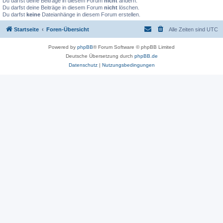
Du darfst deine Beiträge in diesem Forum
nicht
ändern.
Du darfst deine Beiträge in diesem Forum
nicht
löschen.
Du darfst
keine
Dateianhänge in diesem Forum erstellen.
Startseite
Foren-Übersicht
Alle Zeiten sind
UTC
Powered by
phpBB
® Forum Software © phpBB Limited
Deutsche Übersetzung durch
phpBB.de
Datenschutz
|
Nutzungsbedingungen