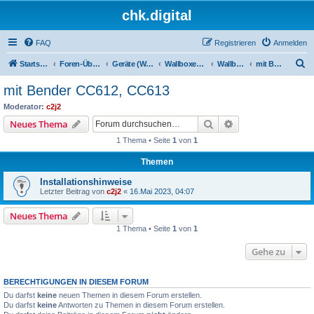
chk.digital
FAQ
Registrieren
Anmelden
S
Startseite
Foren-Übersicht
Geräte (Wallboxen, Stromquellen, Autos)
Wallboxen & Funkschalter
Wallboxen ohne Phasenlimitierung
mit Bender CC612, CC613
u
mit Bender CC612, CC613
c
Moderator:
c2j2
h
Suche
Erweiterte Suche
Neues Thema
e
1 Thema • Seite
1
von
1
Themen
Installationshinweise
Letzter Beitrag von
c2j2
«
16.Mai 2023, 04:07
Neues Thema
1 Thema • Seite
1
von
1
Gehe zu
BERECHTIGUNGEN IN DIESEM FORUM
Du darfst
keine
neuen Themen in diesem Forum erstellen.
Du darfst
keine
Antworten zu Themen in diesem Forum erstellen.