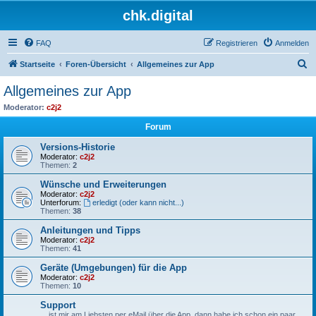
chk.digital
FAQ
Registrieren
Anmelden
S
Startseite
Foren-Übersicht
Allgemeines zur App
u
Allgemeines zur App
c
Moderator:
c2j2
h
Forum
e
Versions-Historie
Moderator:
c2j2
Themen:
2
Wünsche und Erweiterungen
Moderator:
c2j2
Unterforum:
erledigt (oder kann nicht...)
Themen:
38
Anleitungen und Tipps
Moderator:
c2j2
Themen:
41
Geräte (Umgebungen) für die App
Moderator:
c2j2
Themen:
10
Support
... ist mir am Liebsten per eMail über die App, dann habe ich schon ein paar