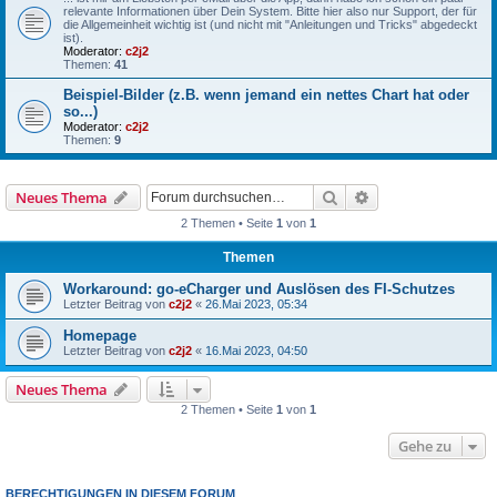
relevante Informationen über Dein System. Bitte hier also nur Support, der für
die Allgemeinheit wichtig ist (und nicht mit "Anleitungen und Tricks" abgedeckt
ist).
Moderator:
c2j2
Themen:
41
Beispiel-Bilder (z.B. wenn jemand ein nettes Chart hat oder
so...)
Moderator:
c2j2
Themen:
9
Suche
Erweiterte Suche
Neues Thema
2 Themen • Seite
1
von
1
Themen
Workaround: go-eCharger und Auslösen des FI-Schutzes
Letzter Beitrag von
c2j2
«
26.Mai 2023, 05:34
Homepage
Letzter Beitrag von
c2j2
«
16.Mai 2023, 04:50
Neues Thema
2 Themen • Seite
1
von
1
Gehe zu
BERECHTIGUNGEN IN DIESEM FORUM