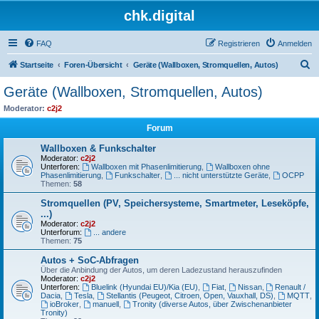
chk.digital
FAQ
Registrieren
Anmelden
S
Startseite
Foren-Übersicht
Geräte (Wallboxen, Stromquellen, Autos)
u
Geräte (Wallboxen, Stromquellen, Autos)
c
Moderator:
c2j2
h
Forum
e
Wallboxen & Funkschalter
Moderator:
c2j2
Unterforen:
Wallboxen mit Phasenlimitierung
,
Wallboxen ohne
Phasenlimitierung
,
Funkschalter
,
... nicht unterstützte Geräte
,
OCPP
Themen:
58
Stromquellen (PV, Speichersysteme, Smartmeter, Leseköpfe,
...)
Moderator:
c2j2
Unterforum:
... andere
Themen:
75
Autos + SoC-Abfragen
Über die Anbindung der Autos, um deren Ladezustand herauszufinden
Moderator:
c2j2
Unterforen:
Bluelink (Hyundai EU)/Kia (EU)
,
Fiat
,
Nissan
,
Renault /
Dacia
,
Tesla
,
Stellantis (Peugeot, Citroen, Open, Vauxhall, DS)
,
MQTT
,
ioBroker
,
manuell
,
Tronity (diverse Autos, über Zwischenanbieter
Tronity)