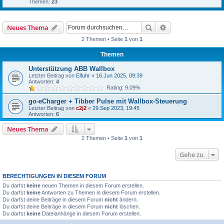
Themen:
23
Suche
Erweiterte Suche
Neues Thema
2 Themen • Seite
1
von
1
Themen
Unterstützung ABB Wallbox
Letzter Beitrag von
Elfuhr
«
16.Jun 2025, 09:39
Antworten:
4
Rating: 9.09%
go-eCharger + Tibber Pulse mit Wallbox-Steuerung
Letzter Beitrag von
c2j2
«
29.Sep 2023, 19:45
Antworten:
6
Neues Thema
2 Themen • Seite
1
von
1
Gehe zu
BERECHTIGUNGEN IN DIESEM FORUM
Du darfst
keine
neuen Themen in diesem Forum erstellen.
Du darfst
keine
Antworten zu Themen in diesem Forum erstellen.
Du darfst deine Beiträge in diesem Forum
nicht
ändern.
Du darfst deine Beiträge in diesem Forum
nicht
löschen.
Du darfst
keine
Dateianhänge in diesem Forum erstellen.