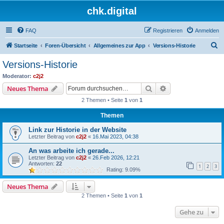
chk.digital
FAQ
Registrieren
Anmelden
S
Startseite
Foren-Übersicht
Allgemeines zur App
Versions-Historie
u
Versions-Historie
c
Moderator:
c2j2
h
Suche
Erweiterte Suche
Neues Thema
e
2 Themen • Seite
1
von
1
Themen
Link zur Historie in der Website
Letzter Beitrag von
c2j2
«
16.Mai 2023, 04:38
An was arbeite ich gerade...
Letzter Beitrag von
c2j2
«
26.Feb 2026, 12:21
Antworten:
22
1
2
3
Rating: 9.09%
Neues Thema
2 Themen • Seite
1
von
1
Gehe zu