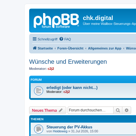
chk.digital
Über meine Wallbox-Steuerungs-Ap
Schnellzugriff
FAQ
Startseite
Foren-Übersicht
Allgemeines zur App
Wünsc
Wünsche und Erweiterungen
Moderator:
c2j2
FORUM
erledigt (oder kann nicht...)
Moderator:
c2j2
Suche
Erw
Neues Thema
THEMEN
Steuerung der PV-Akkus
von
Heideweg
»
31.Jul 2026, 15:00