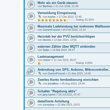
Mehr als ein Gerät steuern
von
Barthwo
»
21.Jun 2026, 21:48
Vermeidung Einspeisung
von
keylox
»
17.Okt 2023, 07:49
Rating: 81.82%
Maximale Ladeleistung bei mehreren Wallboxe
von
GartenFreund
»
04.Feb 2026, 13:14
Heizstab bei der PVÜ berücksichtigen
von
blockki
»
13.Apr 2024, 13:55
externen Zähler über MQTT einbinden
von
Solax
»
14.Mai 2024, 08:47
Lastmanagement
von
rekker
»
12.Jan 2024, 08:07
Rating: 9.09%
Anbindung von SPS, Arduino, Mikrocontroller..
von
GartenFreund
»
21.Sep 2023, 14:55
Zweites Konto fernbedienung einrichten
von
jowallbox
»
05.Aug 2023, 18:49
Schalter "Regelung aktiv"
von
jany.hamm
»
28.Jul 2023, 07:47
detaillierte Anleitung
von
sunnyboy
»
22.Mai 2023, 19:51