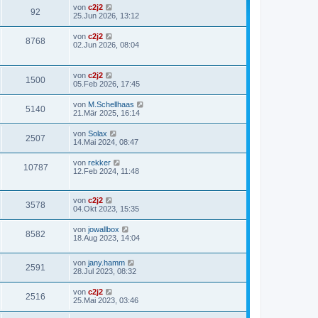
a
von
c2j2
92
g
25.Jun 2026, 13:12
von
c2j2
8768
02.Jun 2026, 08:04
von
c2j2
1500
05.Feb 2026, 17:45
von
M.Schellhaas
5140
21.Mär 2025, 16:14
von
Solax
2507
14.Mai 2024, 08:47
von
rekker
10787
12.Feb 2024, 11:48
von
c2j2
3578
04.Okt 2023, 15:35
von
jowallbox
8582
18.Aug 2023, 14:04
von
jany.hamm
2591
28.Jul 2023, 08:32
von
c2j2
2516
25.Mai 2023, 03:46