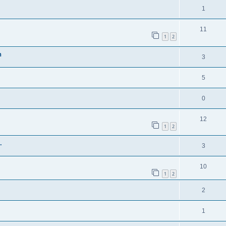
1
11
1
2
n
3
5
0
12
1
2
.
3
10
1
2
2
1