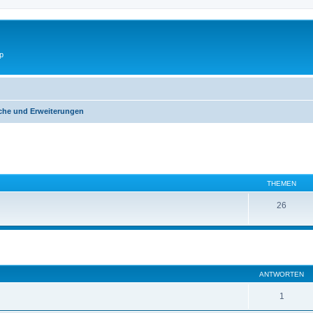
p
he und Erweiterungen
THEMEN
26
eiterte Suche
ANTWORTEN
1