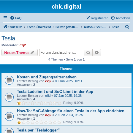
chk.digital
FAQ
Registrieren
Anmelden
S
Startseite
Foren-Übersicht
Geräte (Wallboxen, Stromquellen, Autos)
Autos + SoC-Abfragen
Tesla
u
Tesla
c
Moderator:
c2j2
h
Suche
Erweiterte Suche
Neues Thema
e
4 Themen • Seite
1
von
1
Themen
Kosten und Zugangsalternativen
Letzter Beitrag von
c2j2
«
09.Jun 2025, 10:11
Antworten:
2
Tesla Ladelimit und SoC-Limit in der App
Letzter Beitrag von
oliki
«
07.Jan 2025, 19:38
Antworten:
4
Rating: 9.09%
How-To: SoC-Abfrage für einen Tesla in der App einrichten
Letzter Beitrag von
c2j2
«
20.Feb 2024, 05:25
Antworten:
1
Rating: 9.09%
Tesla per "Teslalogger"