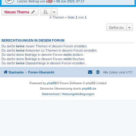
Letzter Beitrag von
c2j2
«
08.Jun 2023, 07:17
Neues Thema
4 Themen • Seite
1
von
1
Gehe zu
BERECHTIGUNGEN IN DIESEM FORUM
Du darfst
keine
neuen Themen in diesem Forum erstellen.
Du darfst
keine
Antworten zu Themen in diesem Forum erstellen.
Du darfst deine Beiträge in diesem Forum
nicht
ändern.
Du darfst deine Beiträge in diesem Forum
nicht
löschen.
Du darfst
keine
Dateianhänge in diesem Forum erstellen.
Startseite
Foren-Übersicht
Alle Zeiten sind
UTC
Powered by
phpBB
® Forum Software © phpBB Limited
Deutsche Übersetzung durch
phpBB.de
Datenschutz
|
Nutzungsbedingungen