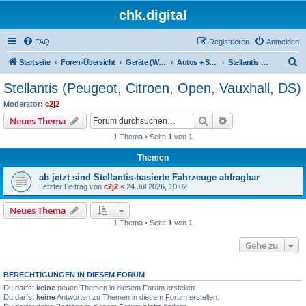
chk.digital
FAQ
Registrieren
Anmelden
S
Startseite
Foren-Übersicht
Geräte (Wallboxen, Stromquellen, Autos)
Autos + SoC-Abfragen
Stellantis (Peugeot, Citroen, Open, Vauxhall, DS)
u
Stellantis (Peugeot, Citroen, Open, Vauxhall, DS)
c
Moderator:
c2j2
h
Suche
Erweiterte Suche
Neues Thema
e
1 Thema • Seite
1
von
1
Themen
ab jetzt sind Stellantis-basierte Fahrzeuge abfragbar
Letzter Beitrag von
c2j2
«
24.Jul 2026, 10:02
Neues Thema
1 Thema • Seite
1
von
1
Gehe zu
BERECHTIGUNGEN IN DIESEM FORUM
Du darfst
keine
neuen Themen in diesem Forum erstellen.
Du darfst
keine
Antworten zu Themen in diesem Forum erstellen.