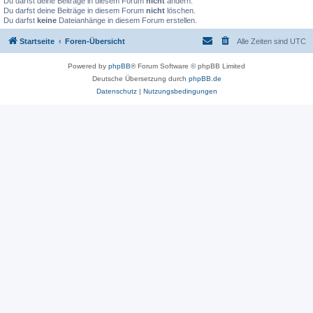
Du darfst deine Beiträge in diesem Forum
nicht
ändern.
Du darfst deine Beiträge in diesem Forum
nicht
löschen.
Du darfst
keine
Dateianhänge in diesem Forum erstellen.
Startseite
Foren-Übersicht
Alle Zeiten sind
UTC
Powered by
phpBB
® Forum Software © phpBB Limited
Deutsche Übersetzung durch
phpBB.de
Datenschutz
|
Nutzungsbedingungen