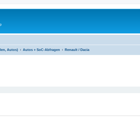
p
len, Autos)
Autos + SoC-Abfragen
Renault / Dacia
eiterte Suche