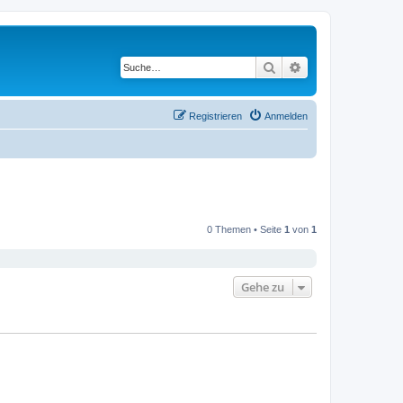
Suche
Erweiterte Suche
Registrieren
Anmelden
0 Themen • Seite
1
von
1
Gehe zu