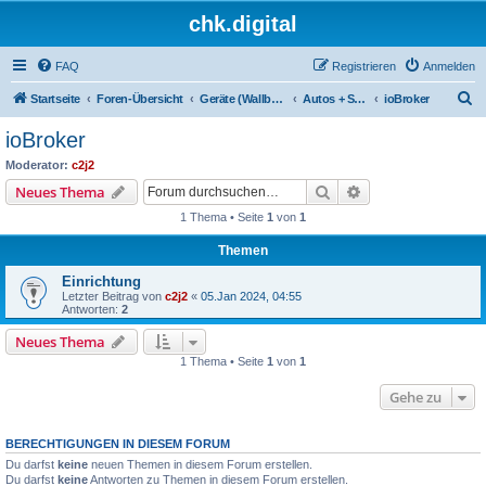
chk.digital
FAQ
Registrieren
Anmelden
S
Startseite
Foren-Übersicht
Geräte (Wallboxen, Stromquellen, Autos)
Autos + SoC-Abfragen
ioBroker
u
ioBroker
c
Moderator:
c2j2
h
Suche
Erweiterte Suche
Neues Thema
e
1 Thema • Seite
1
von
1
Themen
Einrichtung
Letzter Beitrag von
c2j2
«
05.Jan 2024, 04:55
Antworten:
2
Neues Thema
1 Thema • Seite
1
von
1
Gehe zu
BERECHTIGUNGEN IN DIESEM FORUM
Du darfst
keine
neuen Themen in diesem Forum erstellen.
Du darfst
keine
Antworten zu Themen in diesem Forum erstellen.