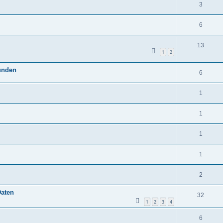
3
6
13
1
2
funden
6
1
1
1
1
2
Daten
32
1
2
3
4
6