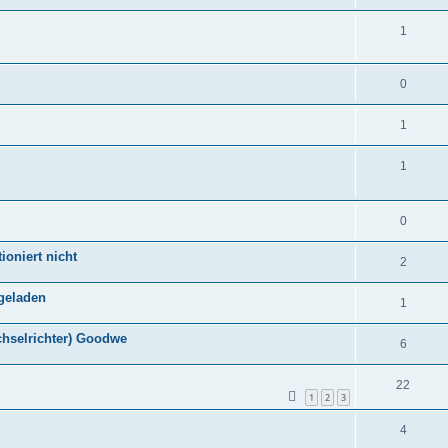
1
0
1
1
0
ioniert nicht
2
 geladen
1
echselrichter) Goodwe
6
22
1
2
3
4