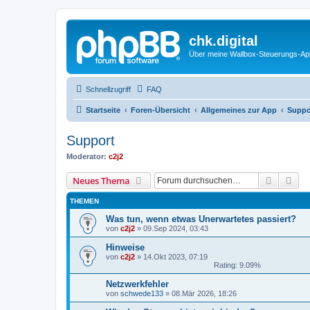
chk.digital
Über meine Wallbox-Steuerungs-Ap
Schnellzugriff
FAQ
Startseite
Foren-Übersicht
Allgemeines zur App
Suppo
Support
Moderator:
c2j2
Suche
Erw
Neues Thema
THEMEN
Was tun, wenn etwas Unerwartetes passiert?
von
c2j2
»
09.Sep 2024, 03:43
Hinweise
von
c2j2
»
14.Okt 2023, 07:19
Rating: 9.09%
Netzwerkfehler
von
schwede133
»
08.Mär 2026, 18:26