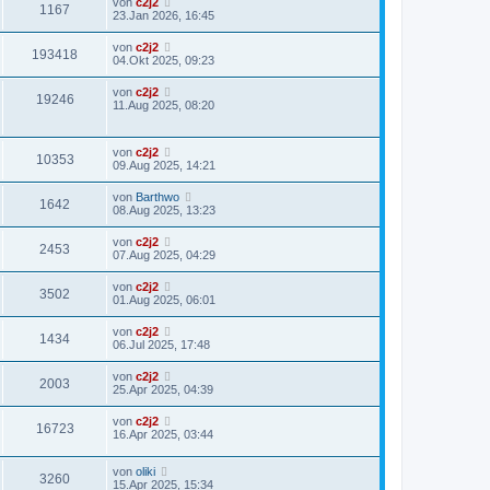
von
c2j2
1167
23.Jan 2026, 16:45
von
c2j2
193418
04.Okt 2025, 09:23
von
c2j2
19246
11.Aug 2025, 08:20
von
c2j2
10353
09.Aug 2025, 14:21
von
Barthwo
1642
08.Aug 2025, 13:23
von
c2j2
2453
07.Aug 2025, 04:29
von
c2j2
3502
01.Aug 2025, 06:01
von
c2j2
1434
06.Jul 2025, 17:48
von
c2j2
2003
25.Apr 2025, 04:39
von
c2j2
16723
16.Apr 2025, 03:44
von
oliki
3260
15.Apr 2025, 15:34