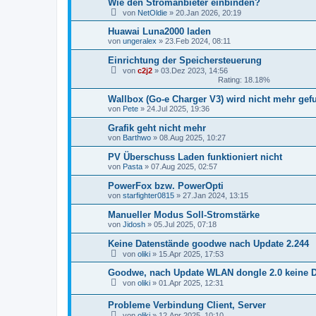
Wie den Stromanbieter einbinden?
von
NetOldie
»
20.Jan 2026, 20:19
Huawai Luna2000 laden
von
ungeralex
»
23.Feb 2024, 08:11
Einrichtung der Speichersteuerung
von
c2j2
»
03.Dez 2023, 14:56
Rating: 18.18%
Wallbox (Go-e Charger V3) wird nicht mehr ge
von
Pete
»
24.Jul 2025, 19:36
Grafik geht nicht mehr
von
Barthwo
»
08.Aug 2025, 10:27
PV Überschuss Laden funktioniert nicht
von
Pasta
»
07.Aug 2025, 02:57
PowerFox bzw. PowerOpti
von
starfighter0815
»
27.Jan 2024, 13:15
Manueller Modus Soll-Stromstärke
von
Jidosh
»
05.Jul 2025, 07:18
Keine Datenstände goodwe nach Update 2.244
von
oliki
»
15.Apr 2025, 17:53
Goodwe, nach Update WLAN dongle 2.0 keine 
von
oliki
»
01.Apr 2025, 12:31
Probleme Verbindung Client, Server
von
oliki
»
12.Apr 2025, 10:10