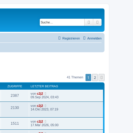
Suche
Erweiterte Suche
Registrieren
Anmelden
1
2
Nächste
41 Themen
ZUGRIFFE
LETZTER BEITRAG
von
c2j2
2387
09.Sep 2024, 03:43
von
c2j2
2130
14.Okt 2023, 07:19
von
c2j2
1511
17.Mär 2026, 05:00