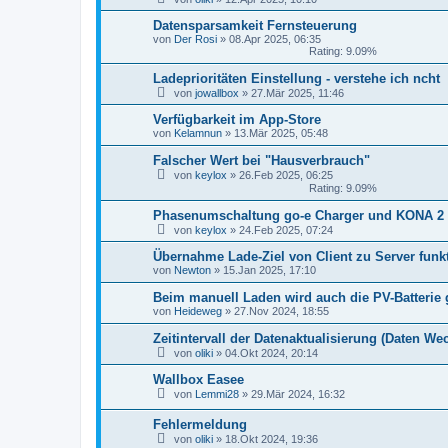
Datensparsamkeit Fernsteuerung
von
Der Rosi
»
08.Apr 2025, 06:35
Rating: 9.09%
Ladeprioritäten Einstellung - verstehe ich ncht
von
jowallbox
»
27.Mär 2025, 11:46
Verfügbarkeit im App-Store
von
Kelamnun
»
13.Mär 2025, 05:48
Falscher Wert bei "Hausverbrauch"
von
keylox
»
26.Feb 2025, 06:25
Rating: 9.09%
Phasenumschaltung go-e Charger und KONA 2
von
keylox
»
24.Feb 2025, 07:24
Übernahme Lade-Ziel von Client zu Server funkt
von
Newton
»
15.Jan 2025, 17:10
Beim manuell Laden wird auch die PV-Batterie
von
Heideweg
»
27.Nov 2024, 18:55
Zeitintervall der Datenaktualisierung (Daten W
von
oliki
»
04.Okt 2024, 20:14
Wallbox Easee
von
Lemmi28
»
29.Mär 2024, 16:32
Fehlermeldung
von
oliki
»
18.Okt 2024, 19:36