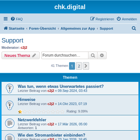
chk.digital
FAQ
Registrieren
Anmelden
S
Startseite
Foren-Übersicht
Allgemeines zur App
Support
u
Support
c
Moderator:
c2j2
h
Suche
Erweiterte Suche
Neues Thema
e
1
2
Nächste
41 Themen
Themen
Was tun, wenn etwas Unerwartetes passiert?
Letzter Beitrag von
c2j2
«
09.Sep 2024, 03:43
Hinweise
Letzter Beitrag von
c2j2
«
14.Okt 2023, 07:19
Rating: 9.09%
Netzwerkfehler
Letzter Beitrag von
c2j2
«
17.Mär 2026, 05:00
Antworten:
1
Wie den Stromanbieter einbinden?
Letzter Beitrag von
c2j2
«
23.Jan 2026, 16:45