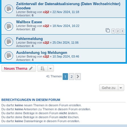
Zeitintervall der Datenaktualisierung (Daten Wechselrichter)
Goodwe
Letzter Beitrag von
c2j2
«
22.Nov 2024, 11:18
Antworten:
6
Wallbox Easee
Letzter Beitrag von
c2j2
«
18.Nov 2024, 16:22
Antworten:
22
1
2
3
Fehlermeldung
Letzter Beitrag von
c2j2
«
25.Okt 2024, 11:06
Antworten:
4
Ausblendung log Meldungen
Letzter Beitrag von
c2j2
«
10.Sep 2024, 03:46
Antworten:
4
Neues Thema
1
2
Nächste
41 Themen
Gehe zu
BERECHTIGUNGEN IN DIESEM FORUM
Du darfst
keine
neuen Themen in diesem Forum erstellen.
Du darfst
keine
Antworten zu Themen in diesem Forum erstellen.
Du darfst deine Beiträge in diesem Forum
nicht
ändern.
Du darfst deine Beiträge in diesem Forum
nicht
löschen.
Du darfst
keine
Dateianhänge in diesem Forum erstellen.