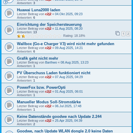
Antworten:
3
Huawai Luna2000 laden
Letzter Beitrag von
c2j2
«
04.Okt 2025, 09:23
Antworten:
6
Einrichtung der Speichersteuerung
Letzter Beitrag von
c2j2
«
11.Aug 2025, 08:20
Antworten:
13
1
2
Rating: 18.18%
Wallbox (Go-e Charger V3) wird nicht mehr gefunden
Letzter Beitrag von
c2j2
«
09.Aug 2025, 14:21
Antworten:
6
Grafik geht nicht mehr
Letzter Beitrag von
Barthwo
«
08.Aug 2025, 13:23
Antworten:
1
PV Überschuss Laden funktioniert nicht
Letzter Beitrag von
c2j2
«
07.Aug 2025, 04:29
Antworten:
1
PowerFox bzw. PowerOpti
Letzter Beitrag von
c2j2
«
01.Aug 2025, 06:01
Antworten:
1
Manueller Modus Soll-Stromstärke
Letzter Beitrag von
c2j2
«
06.Jul 2025, 17:48
Antworten:
1
Keine Datenstände goodwe nach Update 2.244
Letzter Beitrag von
c2j2
«
25.Apr 2025, 04:39
Antworten:
2
Goodwe, nach Update WLAN dongle 2.0 keine Daten