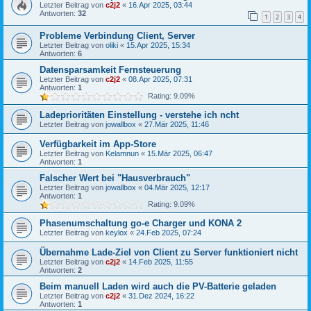
Letzter Beitrag von
c2j2
«
16.Apr 2025, 03:44
Antworten:
32
1
2
3
4
Probleme Verbindung Client, Server
Letzter Beitrag von
oliki
«
15.Apr 2025, 15:34
Antworten:
6
Datensparsamkeit Fernsteuerung
Letzter Beitrag von
c2j2
«
08.Apr 2025, 07:31
Antworten:
1
Rating: 9.09%
Ladeprioritäten Einstellung - verstehe ich ncht
Letzter Beitrag von
jowallbox
«
27.Mär 2025, 11:46
Verfügbarkeit im App-Store
Letzter Beitrag von
Kelamnun
«
15.Mär 2025, 06:47
Antworten:
1
Falscher Wert bei "Hausverbrauch"
Letzter Beitrag von
jowallbox
«
04.Mär 2025, 12:17
Antworten:
1
Rating: 9.09%
Phasenumschaltung go-e Charger und KONA 2
Letzter Beitrag von
keylox
«
24.Feb 2025, 07:24
Übernahme Lade-Ziel von Client zu Server funktioniert nicht
Letzter Beitrag von
c2j2
«
14.Feb 2025, 11:55
Antworten:
2
Beim manuell Laden wird auch die PV-Batterie geladen
Letzter Beitrag von
c2j2
«
31.Dez 2024, 16:22
Antworten:
1