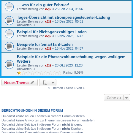
... was für ein guter Februar!
Letzter Beitrag von
c2j2
«
25.Feb 2024, 08:56
Tages-Übersicht mit strompreisgesteuerter-Ladung
Letzter Beitrag von
c2j2
«
13.Dez 2023, 05:51
Antworten:
1
Beispiel für Nicht-ganzzahliges Laden
Letzter Beitrag von
c2j2
«
16.Nov 2023, 16:42
Beispiele für SmartTarif-Laden
Letzter Beitrag von
c2j2
«
15.Nov 2023, 04:57
Beispiele für die Phasenzahlumschaltung wegen wolkigem
Wetters
Letzter Beitrag von
c2j2
«
28.Okt 2023, 12:28
Antworten:
1
Rating: 9.09%
Neues Thema
9 Themen • Seite
1
von
1
Gehe zu
BERECHTIGUNGEN IN DIESEM FORUM
Du darfst
keine
neuen Themen in diesem Forum erstellen.
Du darfst
keine
Antworten zu Themen in diesem Forum erstellen.
Du darfst deine Beiträge in diesem Forum
nicht
ändern.
Du darfst deine Beiträge in diesem Forum
nicht
löschen.
Du darfst
keine
Dateianhänge in diesem Forum erstellen.