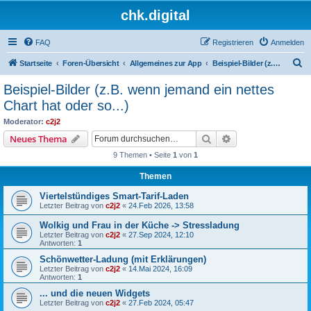
chk.digital
FAQ
Registrieren
Anmelden
S
Startseite
Foren-Übersicht
Allgemeines zur App
Beispiel-Bilder (z.B. wenn jemand ein nettes Chart hat oder so...)
u
Beispiel-Bilder (z.B. wenn jemand ein nettes
c
Chart hat oder so...)
h
Moderator:
c2j2
e
Suche
Erweiterte Suche
Neues Thema
9 Themen • Seite
1
von
1
Themen
Viertelstündiges Smart-Tarif-Laden
Letzter Beitrag von
c2j2
«
24.Feb 2026, 13:58
Wolkig und Frau in der Küche -> Stressladung
Letzter Beitrag von
c2j2
«
27.Sep 2024, 12:10
Antworten:
1
Schönwetter-Ladung (mit Erklärungen)
Letzter Beitrag von
c2j2
«
14.Mai 2024, 16:09
Antworten:
1
... und die neuen Widgets
Letzter Beitrag von
c2j2
«
27.Feb 2024, 05:47