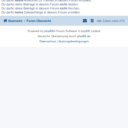
Du darfst
keine
Antworten zu Themen in diesem Forum erstellen.
Du darfst deine Beiträge in diesem Forum
nicht
ändern.
Du darfst deine Beiträge in diesem Forum
nicht
löschen.
Du darfst
keine
Dateianhänge in diesem Forum erstellen.
Startseite
Foren-Übersicht
Alle Zeiten sind
UTC
Powered by
phpBB
® Forum Software © phpBB Limited
Deutsche Übersetzung durch
phpBB.de
Datenschutz
|
Nutzungsbedingungen