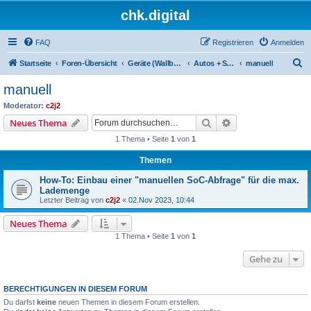
chk.digital
FAQ
Registrieren
Anmelden
S
Startseite
Foren-Übersicht
Geräte (Wallboxen, Stromquellen, Autos)
Autos + SoC-Abfragen
manuell
u
manuell
c
Moderator:
c2j2
h
Suche
Erweiterte Suche
Neues Thema
e
1 Thema • Seite
1
von
1
Themen
How-To: Einbau einer "manuellen SoC-Abfrage" für die max.
Lademenge
Letzter Beitrag von
c2j2
«
02.Nov 2023, 10:44
Neues Thema
1 Thema • Seite
1
von
1
Gehe zu
BERECHTIGUNGEN IN DIESEM FORUM
Du darfst
keine
neuen Themen in diesem Forum erstellen.