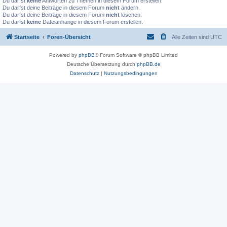
Du darfst
keine
Antworten zu Themen in diesem Forum erstellen.
Du darfst deine Beiträge in diesem Forum
nicht
ändern.
Du darfst deine Beiträge in diesem Forum
nicht
löschen.
Du darfst
keine
Dateianhänge in diesem Forum erstellen.
Startseite
Foren-Übersicht
Alle Zeiten sind
UTC
Powered by
phpBB
® Forum Software © phpBB Limited
Deutsche Übersetzung durch
phpBB.de
Datenschutz
|
Nutzungsbedingungen