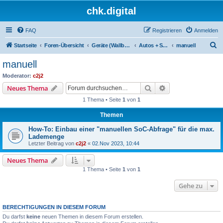
chk.digital
FAQ
Registrieren
Anmelden
S
Startseite
Foren-Übersicht
Geräte (Wallboxen, Stromquellen, Autos)
Autos + SoC-Abfragen
manuell
u
manuell
c
Moderator:
c2j2
h
Suche
Erweiterte Suche
Neues Thema
e
1 Thema • Seite
1
von
1
Themen
How-To: Einbau einer "manuellen SoC-Abfrage" für die max.
Lademenge
Letzter Beitrag von
c2j2
«
02.Nov 2023, 10:44
Neues Thema
1 Thema • Seite
1
von
1
Gehe zu
BERECHTIGUNGEN IN DIESEM FORUM
Du darfst
keine
neuen Themen in diesem Forum erstellen.