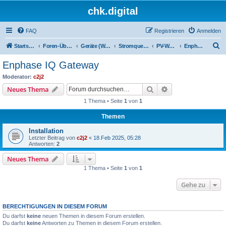
chk.digital
FAQ
Registrieren
Anmelden
S
Startseite
Foren-Übersicht
Geräte (Wallboxen, Stromquellen, Autos)
Stromquellen (PV, Speichersysteme, Smartmeter, Leseköpfe, ...)
PV-Wechselrichter (ggf. mit angeschlossenem Speicher)
Enphase IQ Gateway
u
Enphase IQ Gateway
c
Moderator:
c2j2
h
Suche
Erweiterte Suche
Neues Thema
e
1 Thema • Seite
1
von
1
Themen
Installation
Letzter Beitrag von
c2j2
«
18.Feb 2025, 05:28
Antworten:
2
Neues Thema
1 Thema • Seite
1
von
1
Gehe zu
BERECHTIGUNGEN IN DIESEM FORUM
Du darfst
keine
neuen Themen in diesem Forum erstellen.
Du darfst
keine
Antworten zu Themen in diesem Forum erstellen.