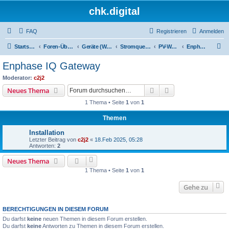
chk.digital
FAQ
Registrieren
Anmelden
S
Startseite
Foren-Übersicht
Geräte (Wallboxen, Stromquellen, Autos)
Stromquellen (PV, Speichersysteme, Smartmeter, Leseköpfe, ...)
PV-Wechselrichter (ggf. mit angeschlossenem Speicher)
Enphase IQ Gateway
u
Enphase IQ Gateway
c
Moderator:
c2j2
h
Suche
Erweiterte Suche
Neues Thema
e
1 Thema • Seite
1
von
1
Themen
Installation
Letzter Beitrag von
c2j2
«
18.Feb 2025, 05:28
Antworten:
2
Neues Thema
1 Thema • Seite
1
von
1
Gehe zu
BERECHTIGUNGEN IN DIESEM FORUM
Du darfst
keine
neuen Themen in diesem Forum erstellen.
Du darfst
keine
Antworten zu Themen in diesem Forum erstellen.