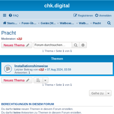
chk.digital
FAQ
Registrieren
Anmelden
S
Startseite
Foren-Übersicht
Geräte (Wallboxen, Stromquellen, Autos)
Wallboxen & Funkschalter
Wallboxen ohne Phasenlimitierung
Pracht
u
Pracht
c
Moderator:
c2j2
h
Suche
Erweiterte Suche
Neues Thema
e
1 Thema • Seite
1
von
1
Themen
Installationshinweise
Letzter Beitrag von
c2j2
«
07.Aug 2024, 03:59
Antworten:
1
Neues Thema
1 Thema • Seite
1
von
1
Gehe zu
BERECHTIGUNGEN IN DIESEM FORUM
Du darfst
keine
neuen Themen in diesem Forum erstellen.
Du darfst
keine
Antworten zu Themen in diesem Forum erstellen.