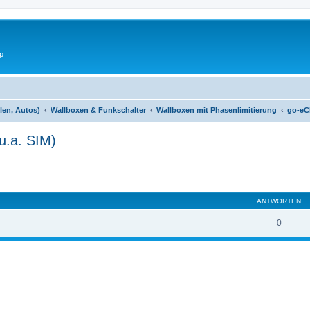
p
len, Autos)
Wallboxen & Funkschalter
Wallboxen mit Phasenlimitierung
go-eC
u.a. SIM)
eiterte Suche
ANTWORTEN
0