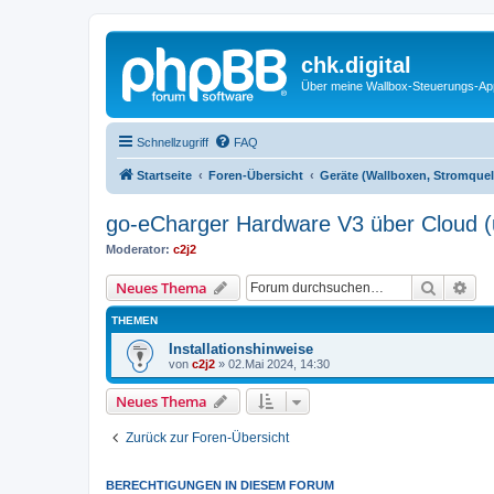
chk.digital
Über meine Wallbox-Steuerungs-Ap
Schnellzugriff
FAQ
Startseite
Foren-Übersicht
Geräte (Wallboxen, Stromquel
go-eCharger Hardware V3 über Cloud (
Moderator:
c2j2
Suche
Erw
Neues Thema
THEMEN
Installationshinweise
von
c2j2
»
02.Mai 2024, 14:30
Neues Thema
Zurück zur Foren-Übersicht
BERECHTIGUNGEN IN DIESEM FORUM