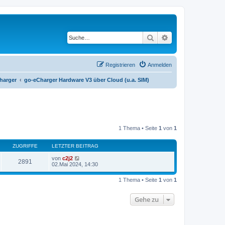
Suche
Erweiterte Suche
Registrieren
Anmelden
harger
go-eCharger Hardware V3 über Cloud (u.a. SIM)
1 Thema • Seite
1
von
1
ZUGRIFFE
LETZTER BEITRAG
von
c2j2
2891
02.Mai 2024, 14:30
1 Thema • Seite
1
von
1
Gehe zu