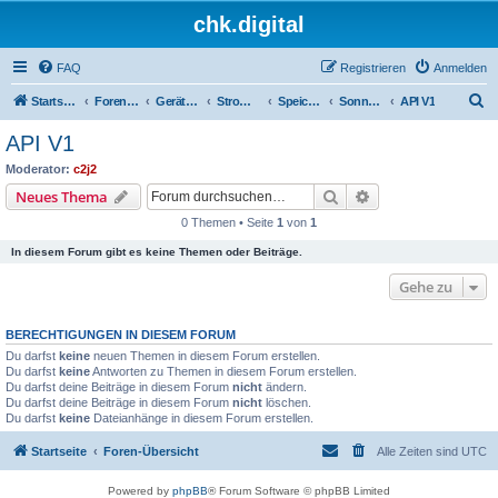
chk.digital
FAQ
Registrieren
Anmelden
S
Startseite
Foren-Übersicht
Geräte (Wallboxen, Stromquellen, Autos)
Stromquellen (PV, Speichersysteme, Smartmeter, Leseköpfe, ...)
Speichersysteme
Sonnenspeicher
API V1
u
API V1
c
Moderator:
c2j2
h
Suche
Erweiterte Suche
Neues Thema
e
0 Themen • Seite
1
von
1
In diesem Forum gibt es keine Themen oder Beiträge.
Gehe zu
BERECHTIGUNGEN IN DIESEM FORUM
Du darfst
keine
neuen Themen in diesem Forum erstellen.
Du darfst
keine
Antworten zu Themen in diesem Forum erstellen.
Du darfst deine Beiträge in diesem Forum
nicht
ändern.
Du darfst deine Beiträge in diesem Forum
nicht
löschen.
Du darfst
keine
Dateianhänge in diesem Forum erstellen.
Startseite
Foren-Übersicht
Alle Zeiten sind
UTC
Powered by
phpBB
® Forum Software © phpBB Limited