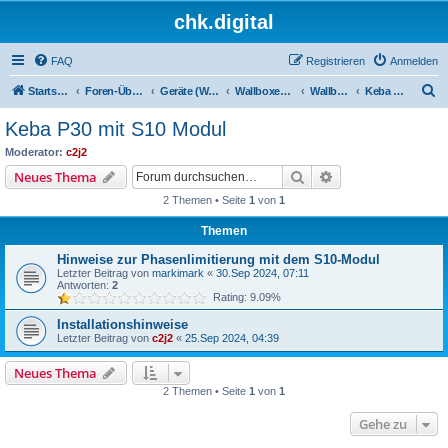
chk.digital
FAQ
Registrieren
Anmelden
S
Startseite
Foren-Übersicht
Geräte (Wallboxen, Stromquellen, Autos)
Wallboxen & Funkschalter
Wallboxen mit Phasenlimitierung
Keba P30 mit S10 Modul
u
Keba P30 mit S10 Modul
c
Moderator:
c2j2
h
Suche
Erweiterte Suche
Neues Thema
e
2 Themen • Seite
1
von
1
Themen
Hinweise zur Phasenlimitierung mit dem S10-Modul
Letzter Beitrag von
markimark
«
30.Sep 2024, 07:11
Antworten:
2
Rating: 9.09%
Installationshinweise
Letzter Beitrag von
c2j2
«
25.Sep 2024, 04:39
Neues Thema
2 Themen • Seite
1
von
1
Gehe zu