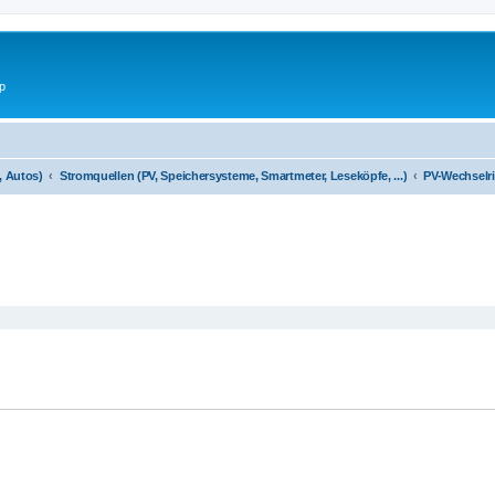
p
, Autos)
Stromquellen (PV, Speichersysteme, Smartmeter, Leseköpfe, ...)
PV-Wechselri
eiterte Suche