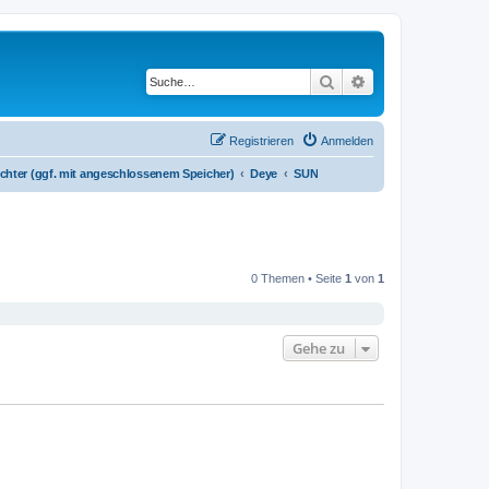
Suche
Erweiterte Suche
Registrieren
Anmelden
chter (ggf. mit angeschlossenem Speicher)
Deye
SUN
0 Themen • Seite
1
von
1
Gehe zu