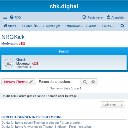
chk.digital
FAQ
Registrieren
Anmelden
S
Startseite
Foren-Übersicht
Geräte (Wallboxen, Stromquellen, Autos)
Wallboxen & Funkschalter
Wallboxen mit Phasenlimitierung
NRGKick
u
NRGKick
c
Moderator:
c2j2
h
Forum
e
Gen2
Moderator:
c2j2
Themen:
1
Suche
Erweiterte Suche
Neues Thema
0 Themen • Seite
1
von
1
In diesem Forum gibt es keine Themen oder Beiträge.
Gehe zu
BERECHTIGUNGEN IN DIESEM FORUM
Du darfst
keine
neuen Themen in diesem Forum erstellen.
Du darfst
keine
Antworten zu Themen in diesem Forum erstellen.