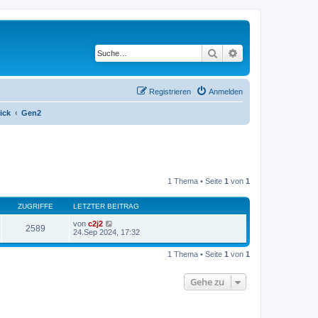
Suche
Erweiterte Suche
Registrieren
Anmelden
ick
Gen2
1 Thema • Seite
1
von
1
ZUGRIFFE
LETZTER BEITRAG
von
c2j2
2589
24.Sep 2024, 17:32
1 Thema • Seite
1
von
1
Gehe zu