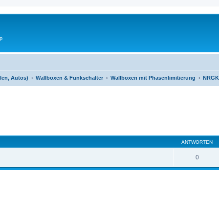
p
len, Autos)
Wallboxen & Funkschalter
Wallboxen mit Phasenlimitierung
NRGK
eiterte Suche
ANTWORTEN
0