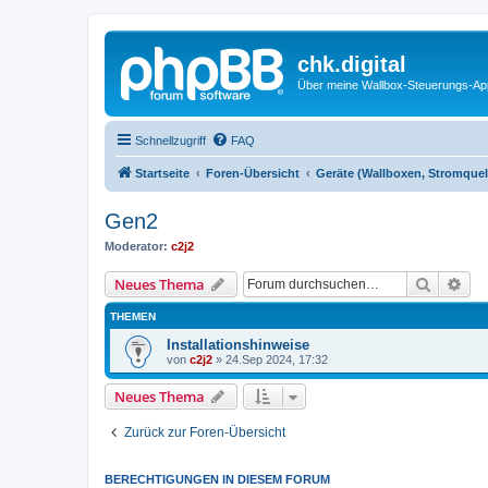
chk.digital
Über meine Wallbox-Steuerungs-Ap
Schnellzugriff
FAQ
Startseite
Foren-Übersicht
Geräte (Wallboxen, Stromquel
Gen2
Moderator:
c2j2
Suche
Erw
Neues Thema
THEMEN
Installationshinweise
von
c2j2
»
24.Sep 2024, 17:32
Neues Thema
Zurück zur Foren-Übersicht
BERECHTIGUNGEN IN DIESEM FORUM