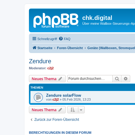
chk.digital
Über meine Wallbox-Steuerungs-Ap
Schnellzugriff
FAQ
Startseite
Foren-Übersicht
Geräte (Wallboxen, Stromquel
Zendure
Moderator:
c2j2
Suche
Erw
Neues Thema
THEMEN
Zendure solarFlow
von
c2j2
»
05.Feb 2026, 13:23
Neues Thema
Zurück zur Foren-Übersicht
BERECHTIGUNGEN IN DIESEM FORUM