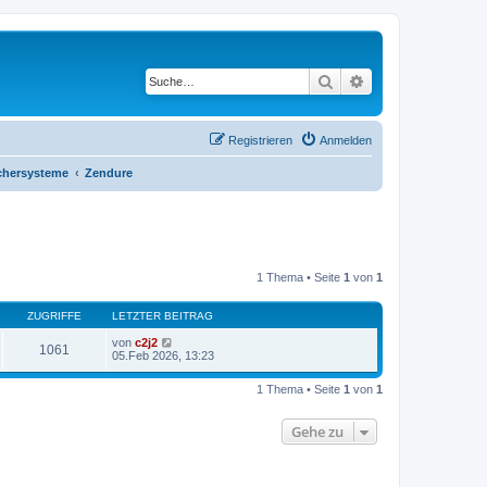
Suche
Erweiterte Suche
Registrieren
Anmelden
chersysteme
Zendure
1 Thema • Seite
1
von
1
ZUGRIFFE
LETZTER BEITRAG
von
c2j2
1061
05.Feb 2026, 13:23
1 Thema • Seite
1
von
1
Gehe zu