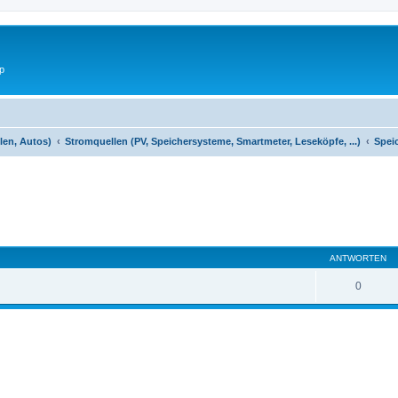
p
len, Autos)
Stromquellen (PV, Speichersysteme, Smartmeter, Leseköpfe, ...)
Spei
eiterte Suche
ANTWORTEN
0