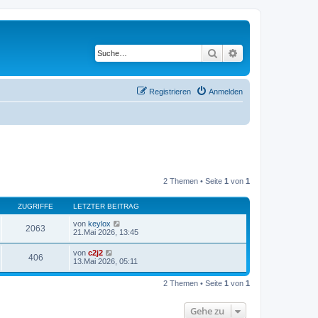
Suche
Erweiterte Suche
Registrieren
Anmelden
2 Themen • Seite
1
von
1
ZUGRIFFE
LETZTER BEITRAG
von
keylox
2063
21.Mai 2026, 13:45
von
c2j2
406
13.Mai 2026, 05:11
2 Themen • Seite
1
von
1
Gehe zu