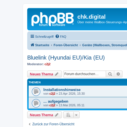
chk.digital
Über meine Wallbox-Steuerungs-Ap
Schnellzugriff
FAQ
Startseite
Foren-Übersicht
Geräte (Wallboxen, Stromquel
Bluelink (Hyundai EU)/Kia (EU)
Moderator:
c2j2
Suche
Erw
Neues Thema
THEMEN
Installationshinweise
von
c2j2
»
23.Apr 2026, 15:30
... aufgegeben
von
c2j2
»
13.Mai 2026, 05:11
Neues Thema
Zurück zur Foren-Übersicht