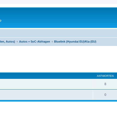
p
len, Autos)
Autos + SoC-Abfragen
Bluelink (Hyundai EU)/Kia (EU)
eiterte Suche
ANTWORTEN
8
0