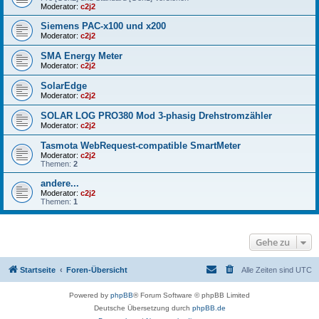
Moderator:
c2j2
Siemens PAC-x100 und x200
Moderator:
c2j2
SMA Energy Meter
Moderator:
c2j2
SolarEdge
Moderator:
c2j2
SOLAR LOG PRO380 Mod 3-phasig Drehstromzähler
Moderator:
c2j2
Tasmota WebRequest-compatible SmartMeter
Moderator:
c2j2
Themen:
2
andere...
Moderator:
c2j2
Themen:
1
Gehe zu
Startseite
Foren-Übersicht
Alle Zeiten sind
UTC
Powered by
phpBB
® Forum Software © phpBB Limited
Deutsche Übersetzung durch
phpBB.de