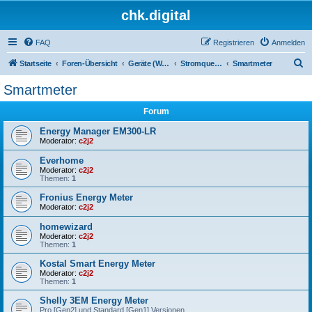
chk.digital
FAQ
Registrieren
Anmelden
S
Startseite
Foren-Übersicht
Geräte (Wallboxen, Stromquellen, Autos)
Stromquellen (PV, Speichersysteme, Smartmeter, Leseköpfe, ...)
Smartmeter
u
Smartmeter
c
Forum
h
e
Energy Manager EM300-LR
Moderator:
c2j2
Everhome
Moderator:
c2j2
Themen:
1
Fronius Energy Meter
Moderator:
c2j2
homewizard
Moderator:
c2j2
Themen:
1
Kostal Smart Energy Meter
Moderator:
c2j2
Themen:
1
Shelly 3EM Energy Meter
Pro [Gen2] und Standard [Gen1] Versionen