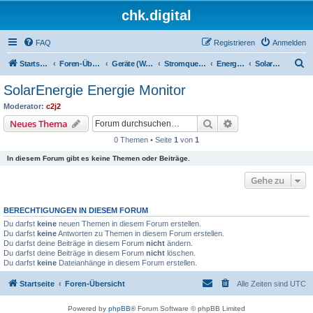
chk.digital
FAQ
Registrieren
Anmelden
S
Startseite
Foren-Übersicht
Geräte (Wallboxen, Stromquellen, Autos)
Stromquellen (PV, Speichersysteme, Smartmeter, Leseköpfe, ...)
Energiemanager
SolarEnergie Energie Monitor
u
SolarEnergie Energie Monitor
c
Moderator:
c2j2
h
Suche
Erweiterte Suche
Neues Thema
e
0 Themen • Seite
1
von
1
In diesem Forum gibt es keine Themen oder Beiträge.
Gehe zu
BERECHTIGUNGEN IN DIESEM FORUM
Du darfst
keine
neuen Themen in diesem Forum erstellen.
Du darfst
keine
Antworten zu Themen in diesem Forum erstellen.
Du darfst deine Beiträge in diesem Forum
nicht
ändern.
Du darfst deine Beiträge in diesem Forum
nicht
löschen.
Du darfst
keine
Dateianhänge in diesem Forum erstellen.
Startseite
Foren-Übersicht
Alle Zeiten sind
UTC
Powered by
phpBB
® Forum Software © phpBB Limited