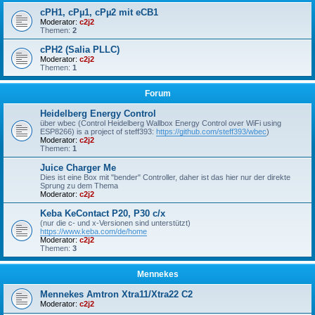
cPH1, cPµ1, cPµ2 mit eCB1
Moderator:
c2j2
Themen:
2
cPH2 (Salia PLLC)
Moderator:
c2j2
Themen:
1
Forum
Heidelberg Energy Control
über wbec (Control Heidelberg Wallbox Energy Control over WiFi using
ESP8266) is a project of steff393:
https://github.com/steff393/wbec
)
Moderator:
c2j2
Themen:
1
Juice Charger Me
Dies ist eine Box mit "bender" Controller, daher ist das hier nur der direkte
Sprung zu dem Thema
Moderator:
c2j2
Keba KeContact P20, P30 c/x
(nur die c- und x-Versionen sind unterstützt)
https://www.keba.com/de/home
Moderator:
c2j2
Themen:
3
Mennekes
Mennekes Amtron Xtra11/Xtra22 C2
Moderator:
c2j2