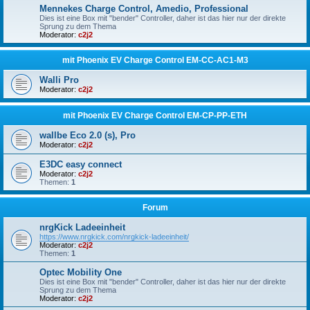
Mennekes Charge Control, Amedio, Professional
Dies ist eine Box mit "bender" Controller, daher ist das hier nur der direkte
Sprung zu dem Thema
Moderator:
c2j2
mit Phoenix EV Charge Control EM-CC-AC1-M3
Walli Pro
Moderator:
c2j2
mit Phoenix EV Charge Control EM-CP-PP-ETH
wallbe Eco 2.0 (s), Pro
Moderator:
c2j2
E3DC easy connect
Moderator:
c2j2
Themen:
1
Forum
nrgKick Ladeeinheit
https://www.nrgkick.com/nrgkick-ladeeinheit/
Moderator:
c2j2
Themen:
1
Optec Mobility One
Dies ist eine Box mit "bender" Controller, daher ist das hier nur der direkte
Sprung zu dem Thema
Moderator:
c2j2