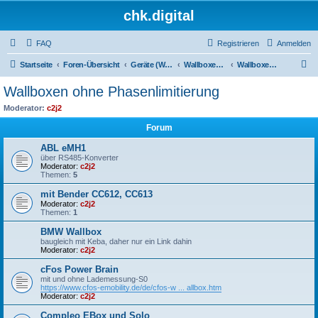
chk.digital
FAQ
Registrieren
Anmelden
S
Startseite
Foren-Übersicht
Geräte (Wallboxen, Stromquellen, Autos)
Wallboxen & Funkschalter
Wallboxen ohne Phasenlimitierung
u
Wallboxen ohne Phasenlimitierung
c
Moderator:
c2j2
h
Forum
e
ABL eMH1
über RS485-Konverter
Moderator:
c2j2
Themen:
5
mit Bender CC612, CC613
Moderator:
c2j2
Themen:
1
BMW Wallbox
baugleich mit Keba, daher nur ein Link dahin
Moderator:
c2j2
cFos Power Brain
mit und ohne Lademessung-S0
https://www.cfos-emobility.de/de/cfos-w ... allbox.htm
Moderator:
c2j2
Compleo EBox und Solo