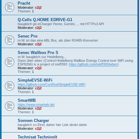
Pracht
Moderator:
c2j2
Themen:
1
Q-Cells Q.HOME EDRIVE-G1
baugleich go-eCharger Home, Gemini, ... mit HTTPv2 API
Moderator:
c2j2
Senec Pro
m.W. ist das eine ABL Box, als über RS485-Konverter
Moderator:
c2j2
Senec Wallbox Pro S
m.W. baugleich zur Heidelberg...
Dann über wbec (Control Heidelberg Wallbox Energy Control over WiFi using
ESP8266) is a project of steff393:
https://github.com/steff393/wbec
)
Moderator:
c2j2
Themen:
1
SimpleEVSE-WiFi
https://github.com/CurtRod/SimpleEVSE-WiFi
Moderator:
c2j2
Themen:
1
SmartWB
https://www.smartwb.de/
Moderator:
c2j2
Themen:
1
Sonnen Charger
baugleich zu Etrel, daher hier Link direkt dahin
Moderator:
c2j2
Technisat Technivolt