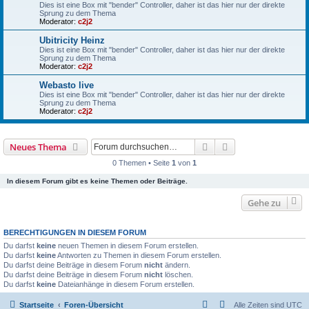
Dies ist eine Box mit "bender" Controller, daher ist das hier nur der direkte
Sprung zu dem Thema
Moderator:
c2j2
Ubitricity Heinz
Dies ist eine Box mit "bender" Controller, daher ist das hier nur der direkte
Sprung zu dem Thema
Moderator:
c2j2
Webasto live
Dies ist eine Box mit "bender" Controller, daher ist das hier nur der direkte
Sprung zu dem Thema
Moderator:
c2j2
Suche
Erweiterte Suche
Neues Thema
0 Themen • Seite
1
von
1
In diesem Forum gibt es keine Themen oder Beiträge.
Gehe zu
BERECHTIGUNGEN IN DIESEM FORUM
Du darfst
keine
neuen Themen in diesem Forum erstellen.
Du darfst
keine
Antworten zu Themen in diesem Forum erstellen.
Du darfst deine Beiträge in diesem Forum
nicht
ändern.
Du darfst deine Beiträge in diesem Forum
nicht
löschen.
Du darfst
keine
Dateianhänge in diesem Forum erstellen.
Startseite
Foren-Übersicht
Alle Zeiten sind
UTC