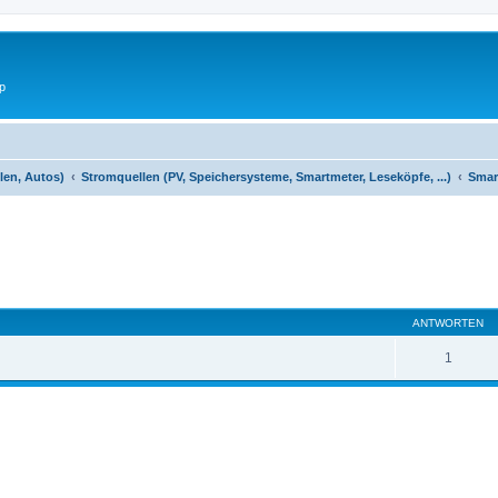
p
len, Autos)
Stromquellen (PV, Speichersysteme, Smartmeter, Leseköpfe, ...)
Smar
eiterte Suche
ANTWORTEN
1