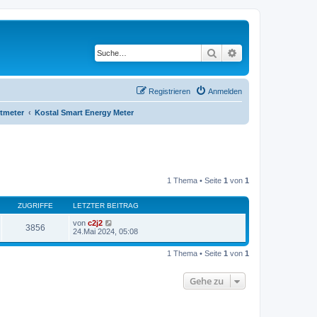
Suche
Erweiterte Suche
Registrieren
Anmelden
tmeter
Kostal Smart Energy Meter
1 Thema • Seite
1
von
1
ZUGRIFFE
LETZTER BEITRAG
von
c2j2
3856
24.Mai 2024, 05:08
1 Thema • Seite
1
von
1
Gehe zu