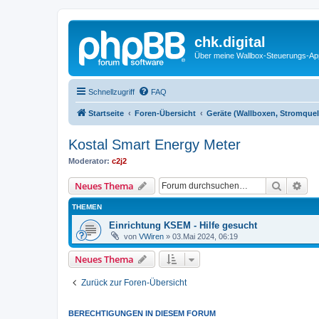
chk.digital
Über meine Wallbox-Steuerungs-Ap
Schnellzugriff
FAQ
Startseite
Foren-Übersicht
Geräte (Wallboxen, Stromquel
Kostal Smart Energy Meter
Moderator:
c2j2
Suche
Erw
Neues Thema
THEMEN
Einrichtung KSEM - Hilfe gesucht
von
VWiren
»
03.Mai 2024, 06:19
Neues Thema
Zurück zur Foren-Übersicht
BERECHTIGUNGEN IN DIESEM FORUM