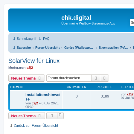
chk.digital
Über meine Wallbox-Steuerungs-App
Schnellzugriff
FAQ
Startseite
Foren-Übersicht
Geräte (Wallboxen, Stromquellen, Autos)
Stromquellen (PV, Speichersysteme, Smartmeter, Leseköpfe, ...)
SolarView für Linux
Moderator:
c2j2
Suche
Erweiterte Suc
Neues Thema
THEMEN
ANTWORTEN
ZUGRIFFE
LETZTER
Installationshinwei
von
c2j2
0
3189
07.Jul 2
se
von
c2j2
»
07.Jul 2023,
05:32
Neues Thema
Zurück zur Foren-Übersicht