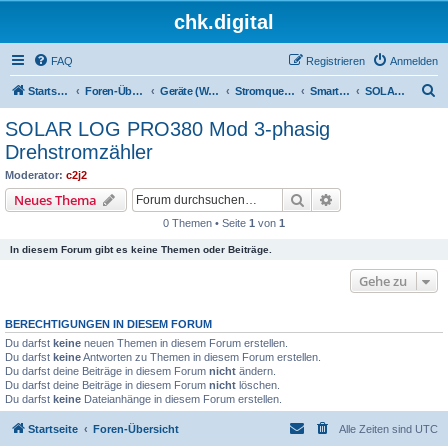
chk.digital
FAQ
Registrieren
Anmelden
S
Startseite
Foren-Übersicht
Geräte (Wallboxen, Stromquellen, Autos)
Stromquellen (PV, Speichersysteme, Smartmeter, Leseköpfe, ...)
Smartmeter
SOLAR LOG PRO380 Mod 3-phasig Drehstromzähler
u
SOLAR LOG PRO380 Mod 3-phasig
c
Drehstromzähler
h
Moderator:
c2j2
e
Suche
Erweiterte Suche
Neues Thema
0 Themen • Seite
1
von
1
In diesem Forum gibt es keine Themen oder Beiträge.
Gehe zu
BERECHTIGUNGEN IN DIESEM FORUM
Du darfst
keine
neuen Themen in diesem Forum erstellen.
Du darfst
keine
Antworten zu Themen in diesem Forum erstellen.
Du darfst deine Beiträge in diesem Forum
nicht
ändern.
Du darfst deine Beiträge in diesem Forum
nicht
löschen.
Du darfst
keine
Dateianhänge in diesem Forum erstellen.
Startseite
Foren-Übersicht
Alle Zeiten sind
UTC