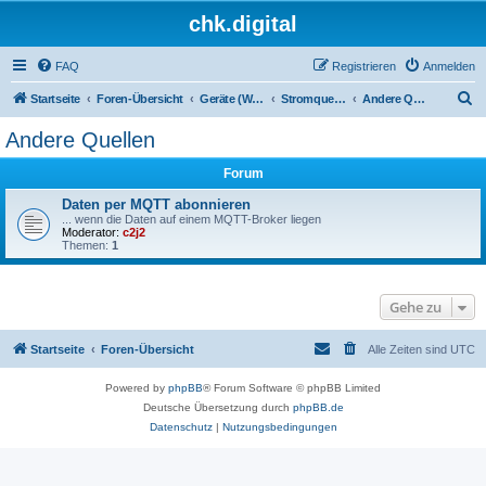
chk.digital
FAQ
Registrieren
Anmelden
S
Startseite
Foren-Übersicht
Geräte (Wallboxen, Stromquellen, Autos)
Stromquellen (PV, Speichersysteme, Smartmeter, Leseköpfe, ...)
Andere Quellen
u
Andere Quellen
c
Forum
h
e
Daten per MQTT abonnieren
... wenn die Daten auf einem MQTT-Broker liegen
Moderator:
c2j2
Themen:
1
Gehe zu
Startseite
Foren-Übersicht
Alle Zeiten sind
UTC
Powered by
phpBB
® Forum Software © phpBB Limited
Deutsche Übersetzung durch
phpBB.de
Datenschutz
|
Nutzungsbedingungen