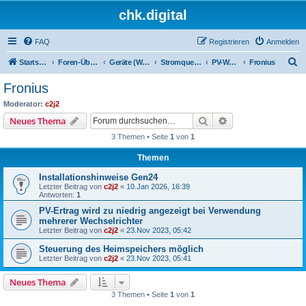
chk.digital
FAQ
Registrieren
Anmelden
S
Startseite
Foren-Übersicht
Geräte (Wallboxen, Stromquellen, Autos)
Stromquellen (PV, Speichersysteme, Smartmeter, Leseköpfe, ...)
PV-Wechselrichter (ggf. mit angeschlossenem Speicher)
Fronius
u
Fronius
c
Moderator:
c2j2
h
Suche
Erweiterte Suche
Neues Thema
e
3 Themen • Seite
1
von
1
Themen
Installationshinweise Gen24
Letzter Beitrag von
c2j2
«
10.Jan 2026, 16:39
Antworten:
1
PV-Ertrag wird zu niedrig angezeigt bei Verwendung
mehrerer Wechselrichter
Letzter Beitrag von
c2j2
«
23.Nov 2023, 05:42
Steuerung des Heimspeichers möglich
Letzter Beitrag von
c2j2
«
23.Nov 2023, 05:41
Neues Thema
3 Themen • Seite
1
von
1