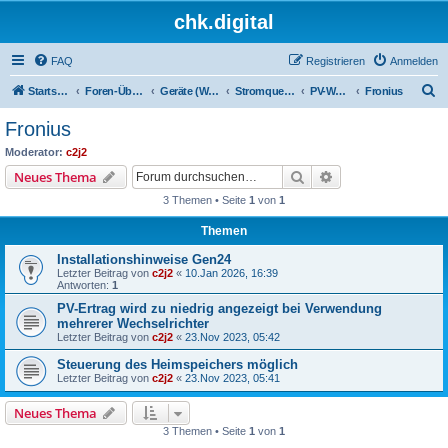
chk.digital
FAQ
Registrieren
Anmelden
S
Startseite
Foren-Übersicht
Geräte (Wallboxen, Stromquellen, Autos)
Stromquellen (PV, Speichersysteme, Smartmeter, Leseköpfe, ...)
PV-Wechselrichter (ggf. mit angeschlossenem Speicher)
Fronius
u
Fronius
c
Moderator:
c2j2
h
Suche
Erweiterte Suche
Neues Thema
e
3 Themen • Seite
1
von
1
Themen
Installationshinweise Gen24
Letzter Beitrag von
c2j2
«
10.Jan 2026, 16:39
Antworten:
1
PV-Ertrag wird zu niedrig angezeigt bei Verwendung
mehrerer Wechselrichter
Letzter Beitrag von
c2j2
«
23.Nov 2023, 05:42
Steuerung des Heimspeichers möglich
Letzter Beitrag von
c2j2
«
23.Nov 2023, 05:41
Neues Thema
3 Themen • Seite
1
von
1