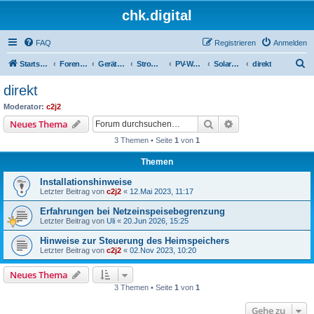
chk.digital
FAQ
Registrieren
Anmelden
S
Startseite
Foren-Übersicht
Geräte (Wallboxen, Stromquellen, Autos)
Stromquellen (PV, Speichersysteme, Smartmeter, Leseköpfe, ...)
PV-Wechselrichter (ggf. mit angeschlossenem Speicher)
SolarEdge
direkt
u
direkt
c
Moderator:
c2j2
h
Suche
Erweiterte Suche
Neues Thema
e
3 Themen • Seite
1
von
1
Themen
Installationshinweise
Letzter Beitrag von
c2j2
«
12.Mai 2023, 11:17
Erfahrungen bei Netzeinspeisebegrenzung
Letzter Beitrag von
Uli
«
20.Jun 2026, 15:25
Hinweise zur Steuerung des Heimspeichers
Letzter Beitrag von
c2j2
«
02.Nov 2023, 10:20
Neues Thema
3 Themen • Seite
1
von
1
Gehe zu