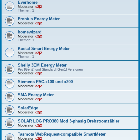
Everhome
Moderator:
c2j2
Themen:
1
Fronius Energy Meter
Moderator:
c2j2
homewizard
Moderator:
c2j2
Themen:
1
Kostal Smart Energy Meter
Moderator:
c2j2
Themen:
1
Shelly 3EM Energy Meter
Pro [Gen2] und Standard [Gen1] Versionen
Moderator:
c2j2
Siemens PAC-x100 und x200
Moderator:
c2j2
SMA Energy Meter
Moderator:
c2j2
SolarEdge
Moderator:
c2j2
SOLAR LOG PRO380 Mod 3-phasig Drehstromzähler
Moderator:
c2j2
Tasmota WebRequest-compatible SmartMeter
Moderator:
c2j2