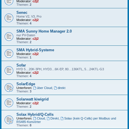
Moderator:
c2j2
Themen:
2
Senec
Home V2, V3, Pro
Moderator:
c2j2
Themen:
4
SMA Sunny Home Manager 2.0
nur PV-Daten
Moderator:
c2j2
Themen:
2
SMA Hybrid-Systeme
Moderator:
c2j2
Themen:
1
Sofar
HYD 5…20K-3PH, HYD3…6K-EP, 80…136KTL, 5…24KTL-G3
Moderator:
c2j2
Themen:
4
SolarEdge
Unterforen:
über Cloud
,
direkt
Themen:
3
Solarwatt kiwigrid
Moderator:
c2j2
Themen:
2
Solax Hybrid/Q-Cells
Unterforen:
Cloud
,
Direkt
,
Solax (kein Q-Cells) per Modbus und
RS485-Konverter
Themen:
8