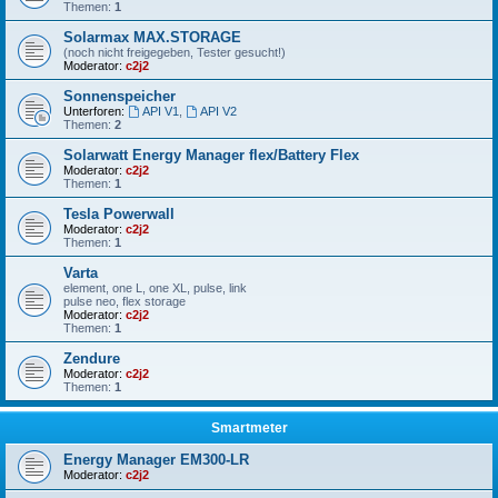
Themen:
1
Solarmax MAX.STORAGE
(noch nicht freigegeben, Tester gesucht!)
Moderator:
c2j2
Sonnenspeicher
Unterforen:
API V1
,
API V2
Themen:
2
Solarwatt Energy Manager flex/Battery Flex
Moderator:
c2j2
Themen:
1
Tesla Powerwall
Moderator:
c2j2
Themen:
1
Varta
element, one L, one XL, pulse, link
pulse neo, flex storage
Moderator:
c2j2
Themen:
1
Zendure
Moderator:
c2j2
Themen:
1
Smartmeter
Energy Manager EM300-LR
Moderator:
c2j2