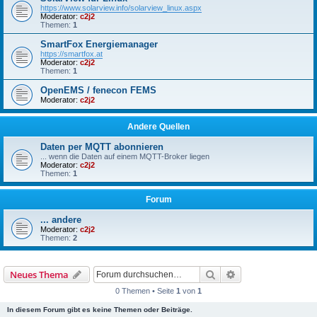
https://www.solarview.info/solarview_linux.aspx
Moderator:
c2j2
Themen:
1
SmartFox Energiemanager
https://smartfox.at
Moderator:
c2j2
Themen:
1
OpenEMS / fenecon FEMS
Moderator:
c2j2
Andere Quellen
Daten per MQTT abonnieren
... wenn die Daten auf einem MQTT-Broker liegen
Moderator:
c2j2
Themen:
1
Forum
... andere
Moderator:
c2j2
Themen:
2
Suche
Erweiterte Suche
Neues Thema
0 Themen • Seite
1
von
1
In diesem Forum gibt es keine Themen oder Beiträge.