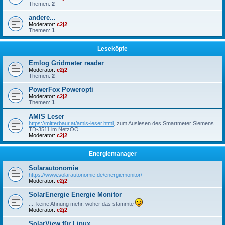
Themen:
2
andere...
Moderator:
c2j2
Themen:
1
Leseköpfe
Emlog Gridmeter reader
Moderator:
c2j2
Themen:
2
PowerFox Poweropti
Moderator:
c2j2
Themen:
1
AMIS Leser
https://mitterbaur.at/amis-leser.html
, zum Auslesen des Smartmeter Siemens
TD-3511 im NetzOÖ
Moderator:
c2j2
Energiemanager
Solarautonomie
https://www.solarautonomie.de/energiemonitor/
Moderator:
c2j2
SolarEnergie Energie Monitor
.... keine Ahnung mehr, woher das stammte
Moderator:
c2j2
SolarView für Linux