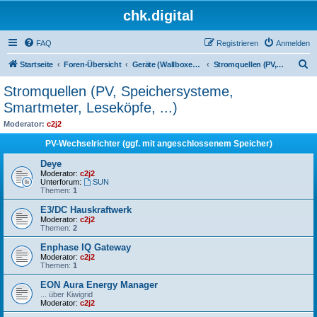
chk.digital
FAQ
Registrieren
Anmelden
S
Startseite
Foren-Übersicht
Geräte (Wallboxen, Stromquellen, Autos)
Stromquellen (PV, Speichersysteme, Smartmeter, Leseköpfe, ...)
u
Stromquellen (PV, Speichersysteme,
c
Smartmeter, Leseköpfe, ...)
h
Moderator:
c2j2
e
PV-Wechselrichter (ggf. mit angeschlossenem Speicher)
Deye
Moderator:
c2j2
Unterforum:
SUN
Themen:
1
E3/DC Hauskraftwerk
Moderator:
c2j2
Themen:
2
Enphase IQ Gateway
Moderator:
c2j2
Themen:
1
EON Aura Energy Manager
... über Kiwigrid
Moderator:
c2j2