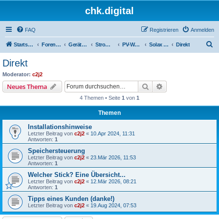
chk.digital
FAQ
Registrieren
Anmelden
S
Startseite
Foren-Übersicht
Geräte (Wallboxen, Stromquellen, Autos)
Stromquellen (PV, Speichersysteme, Smartmeter, Leseköpfe, ...)
PV-Wechselrichter (ggf. mit angeschlossenem Speicher)
Solax Hybrid/Q-Cells
Direkt
u
Direkt
c
Moderator:
c2j2
h
Suche
Erweiterte Suche
Neues Thema
e
4 Themen • Seite
1
von
1
Themen
Installationshinweise
Letzter Beitrag von
c2j2
«
10.Apr 2024, 11:31
Antworten:
1
Speichersteuerung
Letzter Beitrag von
c2j2
«
23.Mär 2026, 11:53
Antworten:
1
Welcher Stick? Eine Übersicht...
Letzter Beitrag von
c2j2
«
12.Mär 2026, 08:21
Antworten:
1
Tipps eines Kunden (danke!)
Letzter Beitrag von
c2j2
«
19.Aug 2024, 07:53