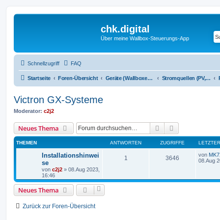
chk.digital
Über meine Wallbox-Steuerungs-App
Schnellzugriff
FAQ
Startseite
Foren-Übersicht
Geräte (Wallboxen, Stromquellen, Autos)
Stromquellen (PV, Speichersysteme, Smartmeter, Leseköpfe, ...)
Victron GX-Systeme
Moderator:
c2j2
Suche
Erweiterte Suc
Neues Thema
THEMEN
ANTWORTEN
ZUGRIFFE
LETZTER
Installationshinwei
von
MK7
1
3646
08.Aug 2
se
von
c2j2
»
08.Aug 2023,
16:46
Neues Thema
Zurück zur Foren-Übersicht