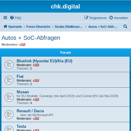
chk.digital
FAQ
Registrieren
Anmelden
S
Startseite
Foren-Übersicht
Geräte (Wallboxen, Stromquellen, Autos)
Autos + SoC-Abfragen
u
Autos + SoC-Abfragen
c
Moderator:
c2j2
h
Forum
e
Bluelink (Hyundai EU)/Kia (EU)
Moderator:
c2j2
Themen:
2
Fiat
Moderator:
c2j2
Themen:
2
Nissan
für EU-Modelle, Carwings (bis April 2019) und ConnectEV (ab Mai 2029)
Moderator:
c2j2
Themen:
4
Renault / Dacia
... über die MyRenault API
Moderator:
c2j2
Tesla
Moderator:
c2j2