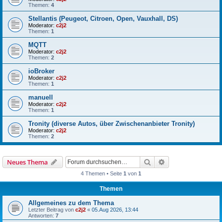
Themen:
4
Stellantis (Peugeot, Citroen, Open, Vauxhall, DS)
Moderator:
c2j2
Themen:
1
MQTT
Moderator:
c2j2
Themen:
2
ioBroker
Moderator:
c2j2
Themen:
1
manuell
Moderator:
c2j2
Themen:
1
Tronity (diverse Autos, über Zwischenanbieter Tronity)
Moderator:
c2j2
Themen:
2
Suche
Erweiterte Suche
Neues Thema
4 Themen • Seite
1
von
1
Themen
Allgemeines zu dem Thema
Letzter Beitrag von
c2j2
«
05.Aug 2026, 13:44
Antworten:
7