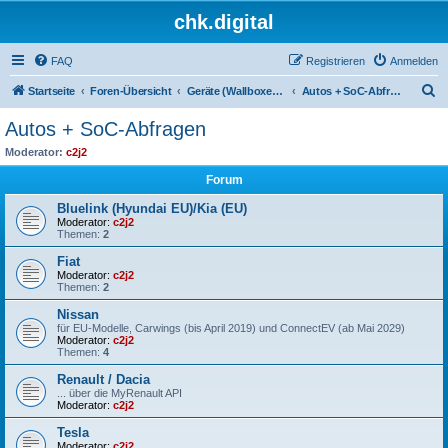
chk.digital
FAQ
Registrieren
Anmelden
S
Startseite
Foren-Übersicht
Geräte (Wallboxen, Stromquellen, Autos)
Autos + SoC-Abfragen
u
Autos + SoC-Abfragen
c
Moderator:
c2j2
h
Forum
e
Bluelink (Hyundai EU)/Kia (EU)
Moderator:
c2j2
Themen:
2
Fiat
Moderator:
c2j2
Themen:
2
Nissan
für EU-Modelle, Carwings (bis April 2019) und ConnectEV (ab Mai 2029)
Moderator:
c2j2
Themen:
4
Renault / Dacia
... über die MyRenault API
Moderator:
c2j2
Tesla
Moderator:
c2j2