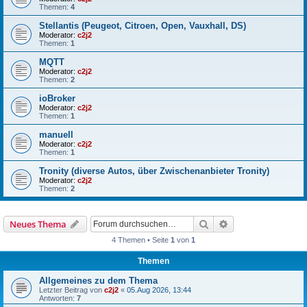
Themen:
4
Stellantis (Peugeot, Citroen, Open, Vauxhall, DS)
Moderator:
c2j2
Themen:
1
MQTT
Moderator:
c2j2
Themen:
2
ioBroker
Moderator:
c2j2
Themen:
1
manuell
Moderator:
c2j2
Themen:
1
Tronity (diverse Autos, über Zwischenanbieter Tronity)
Moderator:
c2j2
Themen:
2
Suche
Erweiterte Suche
Neues Thema
4 Themen • Seite
1
von
1
Themen
Allgemeines zu dem Thema
Letzter Beitrag von
c2j2
«
05.Aug 2026, 13:44
Antworten:
7