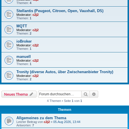
Themen:
4
Stellantis (Peugeot, Citroen, Open, Vauxhall, DS)
Moderator:
c2j2
Themen:
1
MQTT
Moderator:
c2j2
Themen:
2
ioBroker
Moderator:
c2j2
Themen:
1
manuell
Moderator:
c2j2
Themen:
1
Tronity (diverse Autos, über Zwischenanbieter Tronity)
Moderator:
c2j2
Themen:
2
Suche
Erweiterte Suche
Neues Thema
4 Themen • Seite
1
von
1
Themen
Allgemeines zu dem Thema
Letzter Beitrag von
c2j2
«
05.Aug 2026, 13:44
Antworten:
7