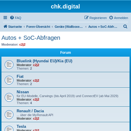
chk.digital
FAQ
Registrieren
Anmelden
S
Startseite
Foren-Übersicht
Geräte (Wallboxen, Stromquellen, Autos)
Autos + SoC-Abfragen
u
Autos + SoC-Abfragen
c
Moderator:
c2j2
h
Forum
e
Bluelink (Hyundai EU)/Kia (EU)
Moderator:
c2j2
Themen:
2
Fiat
Moderator:
c2j2
Themen:
2
Nissan
für EU-Modelle, Carwings (bis April 2019) und ConnectEV (ab Mai 2029)
Moderator:
c2j2
Themen:
4
Renault / Dacia
... über die MyRenault API
Moderator:
c2j2
Tesla
Moderator:
c2j2