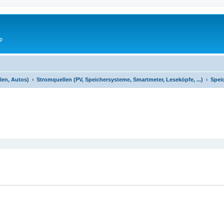
p
len, Autos)
Stromquellen (PV, Speichersysteme, Smartmeter, Leseköpfe, ...)
Spei
eiterte Suche