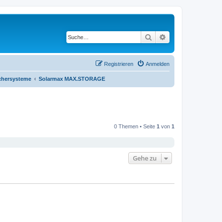
Suche
Erweiterte Suche
Registrieren
Anmelden
chersysteme
Solarmax MAX.STORAGE
0 Themen • Seite
1
von
1
Gehe zu